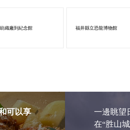
紡織廠到紀念館
福井縣立恐龍博物館
和可以享
一邊眺望
在“胜山