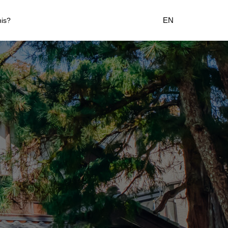
EN
his?