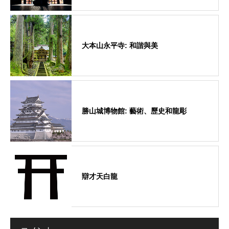
大本山永平寺: 和諧與美
勝山城博物館: 藝術、歷史和龍彫
辯才天白龍