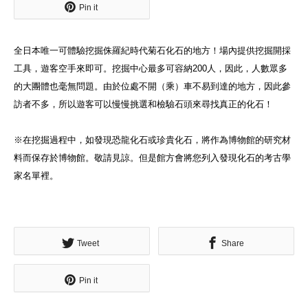
Pin it
全日本唯一可體驗挖掘侏羅紀時代菊石化石的地方！場內提供挖掘開採
工具，遊客空手來即可。挖掘中心最多可容納200人，因此，人數眾多
的大團體也毫無問題。由於位處不開（乘）車不易到達的地方，因此參
訪者不多，所以遊客可以慢慢挑選和檢驗石頭來尋找真正的化石！
※在挖掘過程中，如發現恐龍化石或珍貴化石，將作為博物館的研究材
料而保存於博物館。敬請見諒。但是館方會將您列入發現化石的考古學
家名單裡。
Tweet
Share
Pin it