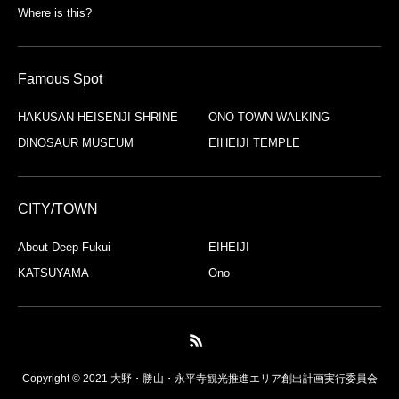
Where is this?
Famous Spot
HAKUSAN HEISENJI SHRINE
ONO TOWN WALKING
DINOSAUR MUSEUM
EIHEIJI TEMPLE
CITY/TOWN
About Deep Fukui
EIHEIJI
KATSUYAMA
Ono
Copyright © 2021 大野・勝山・永平寺観光推進エリア創出計画実行委員会