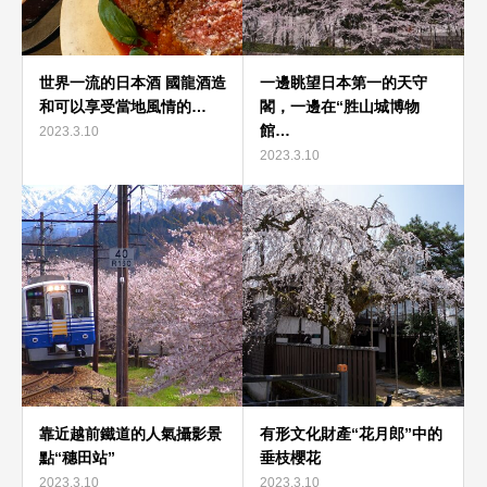
世界一流的日本酒 國龍酒造
一邊眺望日本第一的天守
和可以享受當地風情的…
閣，一邊在“胜山城博物
館…
2023.3.10
2023.3.10
靠近越前鐵道的人氣攝影景
有形文化財產“花月郎”中的
點“穗田站”
垂枝櫻花
2023.3.10
2023.3.10