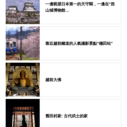
一邊眺望日本第一的天守閣，一邊在“胜
山城博物館…
靠近越前鐵道的人氣攝影景點“穗田站”
越前大佛
舊田村家: 古代武士的家