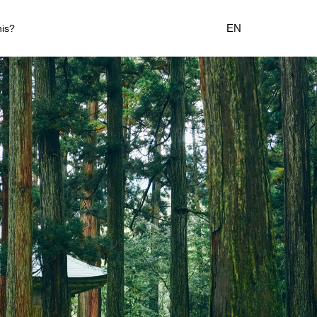
EN
his?