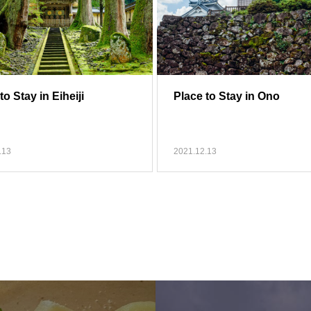
to Stay in Eiheiji
Place to Stay in Ono
.13
2021.12.13