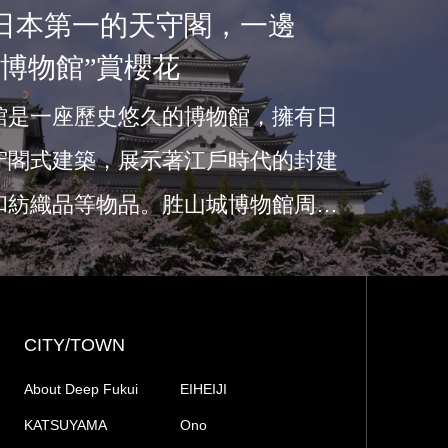
日本第一的天守閣，一邊
城博物館”賞櫻花
館是一座歷史悠久的博物館，擁有日
守閣式建築，展示著江戶時代的封建
和紡織品等物品。胜山城博物館周邊
CITY/TOWN
About Deep Fukui
EIHEIJI
KATSUYAMA
Ono